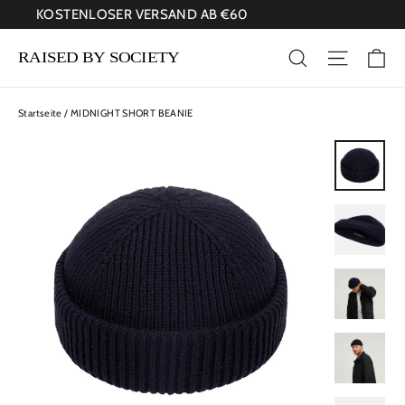
Direkt
KOSTENLOSER VERSAND AB €60
zum
Inhalt
Ei
Suche
Seitenna
Startseite
/
MIDNIGHT SHORT BEANIE