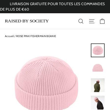
Passer
LIVRAISON GRATUITE POUR TOUTES LES COMMANDES
au
DE PLUS DE €60
contenu
Pa
Rechercher
Navigati
Accueil
/
ROSE PINK FISHERMAN BEANIE